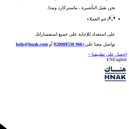
نحن نقبل التأشيرة ، ماستركارد ومدا.
دعم العملاء
على استعداد للإجابة على جميع استفساراتك
تواصل معنا على
+966 920009538
أو
help@hnak.com
احصل على تطبيقنا >
EN
English