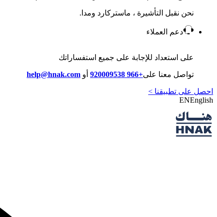
نحن نقبل التأشيرة ، ماستركارد ومدا.
دعم العملاء
على استعداد للإجابة على جميع استفساراتك
تواصل معنا على
+966 920009538
أو
help@hnak.com
احصل على تطبيقنا >
EN
English