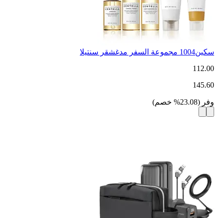
سكين1004 مجموعة السفر مدغشقر سنتيلا
112.00
145.60
وفر
(
23.08
%
خصم
)