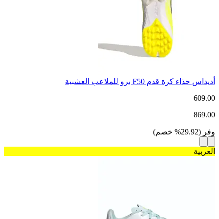
أديداس حذاء كرة قدم F50 برو للملاعب العشبية
609.00
869.00
وفر
(
29.92
%
خصم
)
العربية