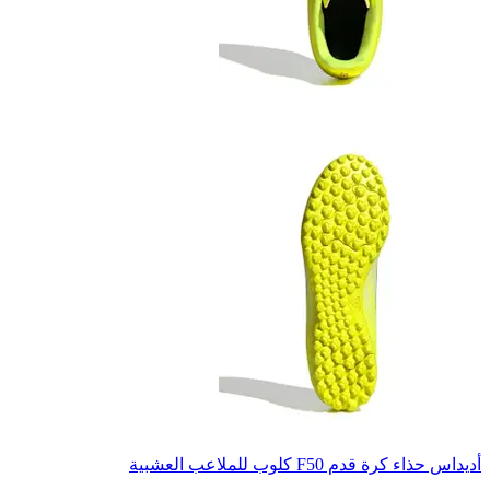
أديداس حذاء كرة قدم F50 كلوب للملاعب العشبية