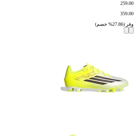
259.00
359.00
وفر
(
27.86
%
خصم
)