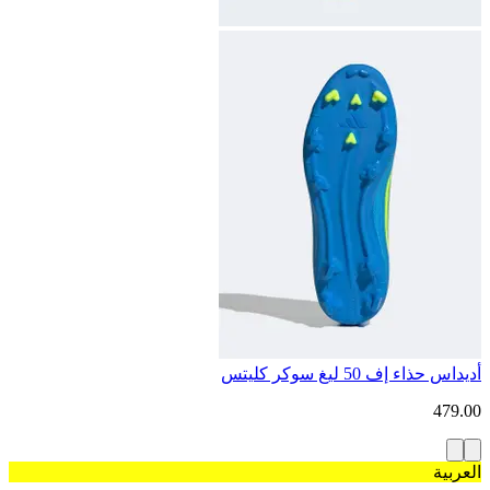
أديداس حذاء إف 50 ليغ سوكر كليتس
479.00
العربية