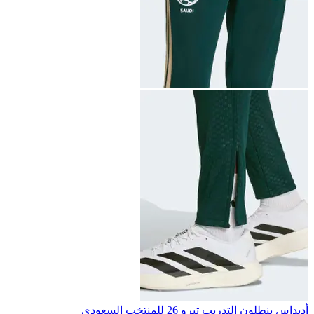
أديداس بنطلون التدريب تيرو 26 للمنتخب السعودي