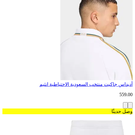
أديداس جاكيت منتخب السعودية الاحتياطية انثيم
559.00
وصل حديثًا