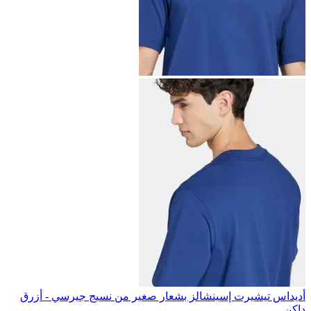
أديداس تيشيرت إسينشالز بشعار صغير من نسيج جيرسي - أزرق
داكن