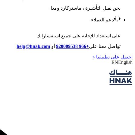
نحن نقبل التأشيرة ، ماستركارد ومدا.
دعم العملاء
على استعداد للإجابة على جميع استفساراتك
تواصل معنا على
+966 920009538
أو
help@hnak.com
احصل على تطبيقنا >
EN
English