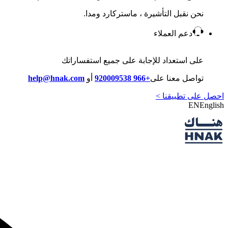
نحن نقبل التأشيرة ، ماستركارد ومدا.
دعم العملاء
على استعداد للإجابة على جميع استفساراتك
تواصل معنا على
+966 920009538
أو
help@hnak.com
احصل على تطبيقنا >
EN
English