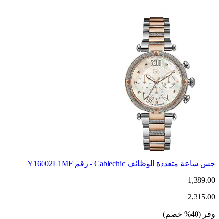
جس ساعة متعددة الوظائف Cablechic - رقم Y16002L1MF
1,389.00
2,315.00
وفر
(
40
%
خصم
)