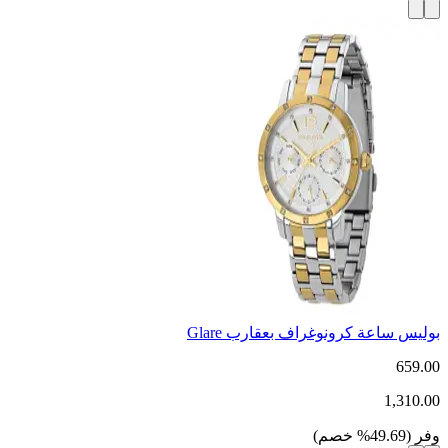
بوليس ساعة كرونوغراف بعقارب Glare
659.00
1,310.00
وفر
(
49.69
%
خصم
)