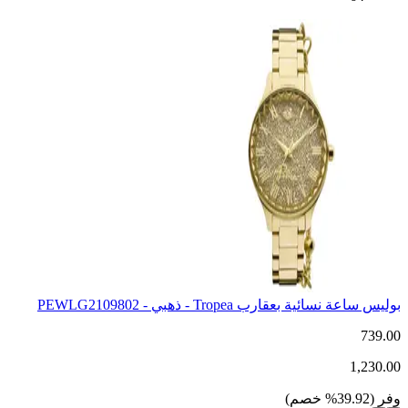
بوليس ساعة نسائية بعقارب Tropea - ذهبي - PEWLG2109802
739.00
1,230.00
وفر
(
39.92
%
خصم
)