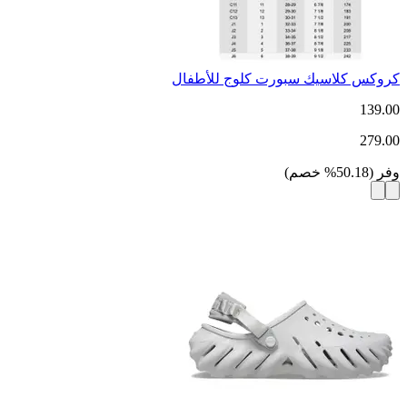
كروكس كلاسيك سبورت كلوج للأطفال
139.00
279.00
وفر
(
50.18
%
خصم
)