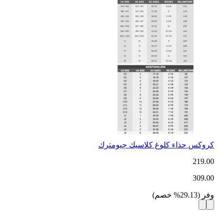
كروكس حذاء كلوغ كلاسيك جيومترك
219.00
309.00
وفر
(
29.13
%
خصم
)