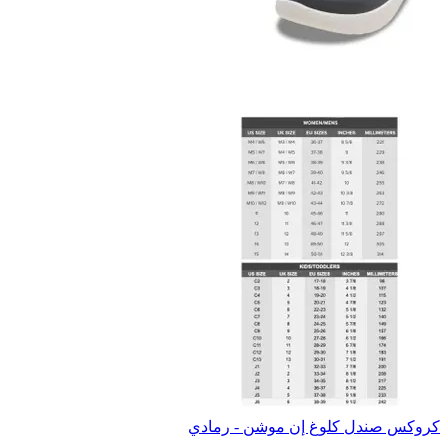
كروكس صندل كلوغ إن موشن - رمادي