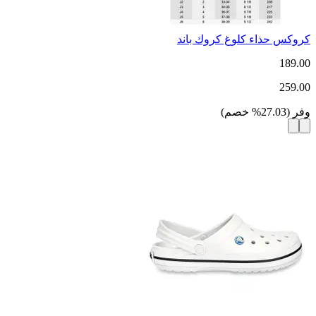
كروكس حذاء كلوغ كروك باند
189.00
259.00
وفر
(
27.03
%
خصم
)