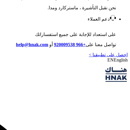
نحن نقبل التأشيرة ، ماستركارد ومدا.
دعم العملاء
على استعداد للإجابة على جميع استفساراتك
تواصل معنا على
+966 920009538
أو
help@hnak.com
احصل على تطبيقنا >
EN
English