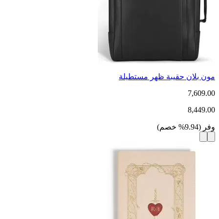
مون بلان حقيبة ظهر مستطيلة
7,609.00
8,449.00
وفر
(
9.94
%
خصم
)