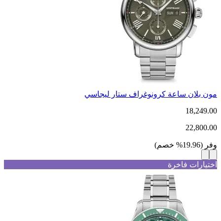
مون بلان ساعة كرونوغراف ستار ليجاسي
18,249.00
22,800.00
وفر
(
19.96
%
خصم
)
اختيارات فاخرة