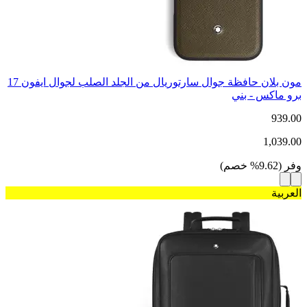
مون بلان حافظة جوال سارتوريال من الجلد الصلب لجوال ايفون 17
برو ماكس - بني
939.00
1,039.00
وفر
(
9.62
%
خصم
)
العربية