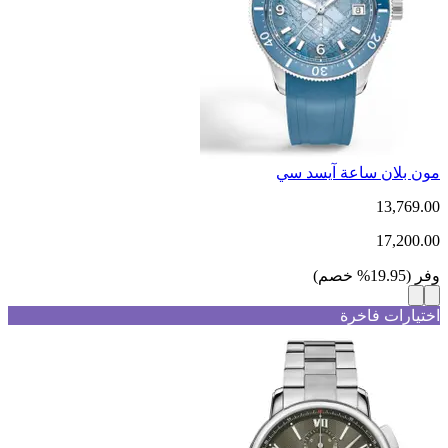
مون بلان ساعة آيسد سي
13,769.00
17,200.00
وفر
(
19.95
%
خصم
)
اختيارات فاخرة