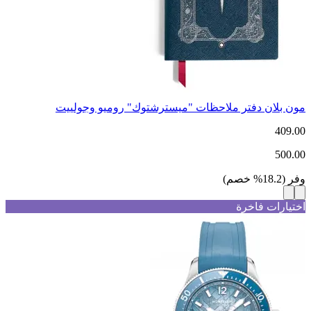
مون بلان دفتر ملاحظات "ميسترشتوك" روميو وجولييت
409.00
500.00
وفر
(
18.2
%
خصم
)
اختيارات فاخرة