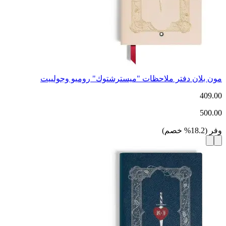
مون بلان دفتر ملاحظات "ميسترشتوك" روميو وجولييت
409.00
500.00
وفر
(
18.2
%
خصم
)