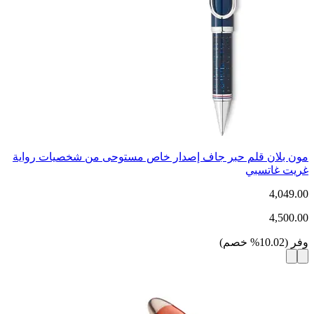
مون بلان قلم حبر جاف إصدار خاص مستوحى من شخصيات رواية
غريت غاتسبي
4,049.00
4,500.00
وفر
(
10.02
%
خصم
)