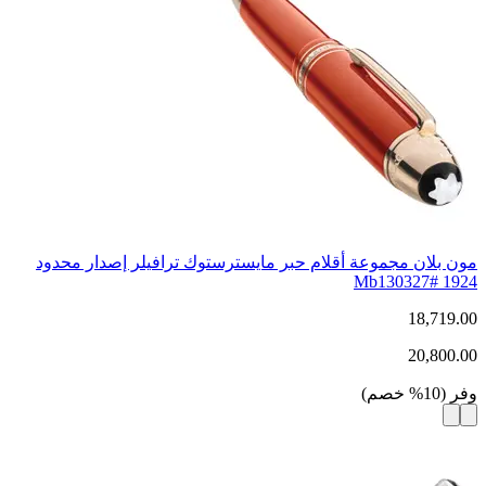
مون بلان مجموعة أقلام حبر مايسترستوك ترافيلر إصدار محدود
1924 #Mb130327
18,719.00
20,800.00
وفر
(
10
%
خصم
)