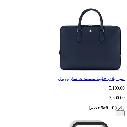
مون بلان حقيبة مستندات سارتوريال
5,109.00
7,300.00
وفر
(
30.01
%
خصم
)