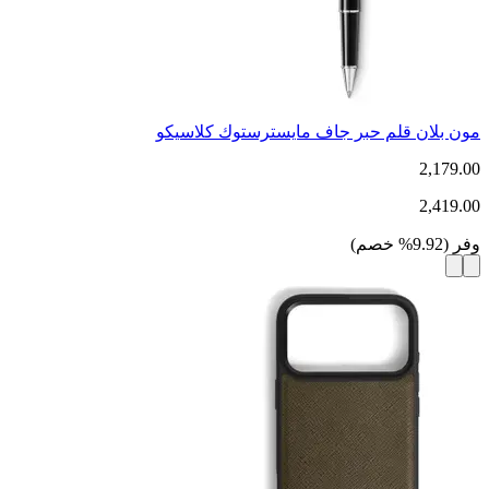
مون بلان قلم حبر جاف مايسترستوك كلاسيكو
2,179.00
2,419.00
وفر
(
9.92
%
خصم
)