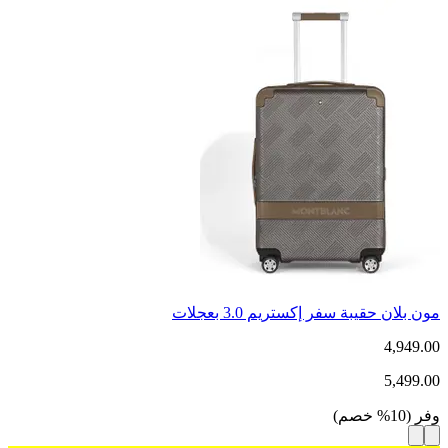
مون بلان حقيبة سفر إكستريم 3.0 بعجلات
4,949.00
5,499.00
وفر
(
10
%
خصم
)