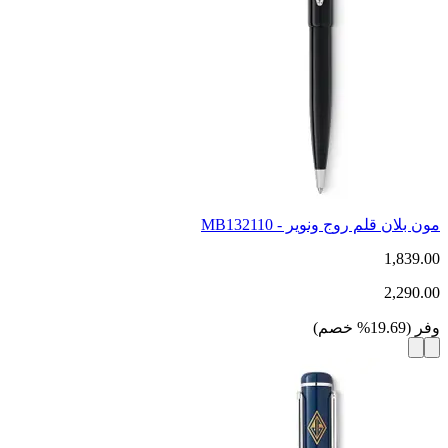
مون بلان قلم روج ونوير - MB132110
1,839.00
2,290.00
وفر
(
19.69
%
خصم
)