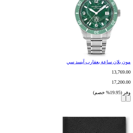
مون بلان ساعة بعقارب آيسد سي
13,769.00
17,200.00
وفر
(
19.95
%
خصم
)