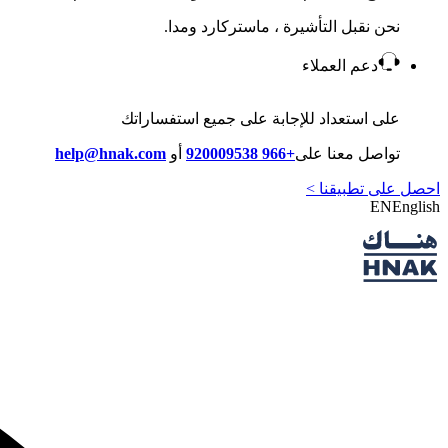
نحن نقبل التأشيرة ، ماستركارد ومدا.
دعم العملاء
على استعداد للإجابة على جميع استفساراتك
تواصل معنا على
+966 920009538
أو
help@hnak.com
احصل على تطبيقنا >
EN
English