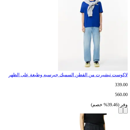
لاكوست تيشيرت من القطن السميك جيرسيه وطبعة على الظهر
339.00
560.00
وفر
(
39.46
%
خصم
)