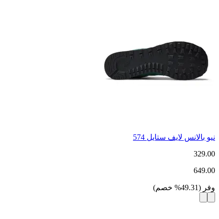
نيو بالانس لايف ستايل 574
329.00
649.00
وفر
(
49.31
%
خصم
)