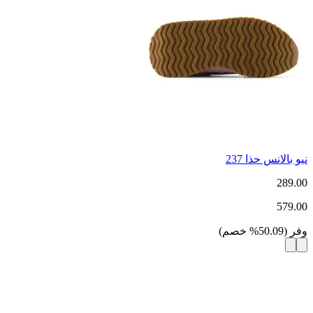
نيو بالانس حذا 237
289.00
579.00
وفر
(
50.09
%
خصم
)