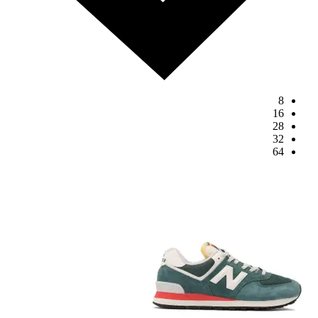
8
16
28
32
64