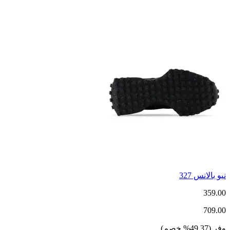
نيو بالانس 327
359.00
709.00
وفر
(
49.37
%
خصم
)