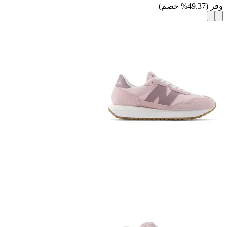
وفر
(
49.37
%
خصم
)