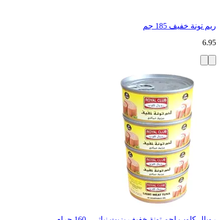
ريم تونة خفيف 185 جم
6.95
رويال كلوب لحم تونة خفيف بزيت نباتي - 160 جرام