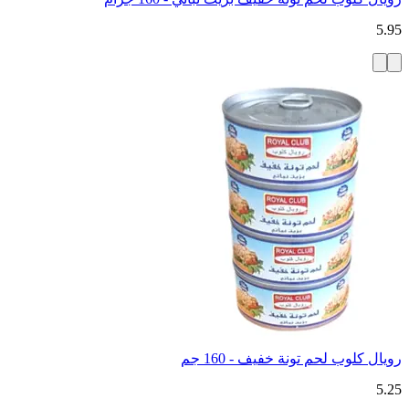
5.95
رويال كلوب لحم تونة خفيف - 160 جم
5.25