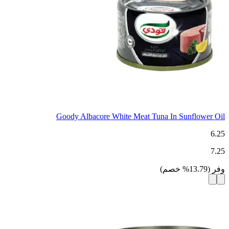
Goody Albacore White Meat Tuna In Sunflower Oil
6.25
7.25
وفر
(
13.79
%
خصم
)