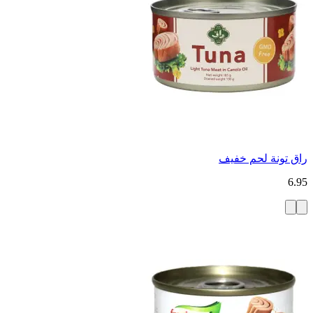
راق تونة لحم خفيف
6.95