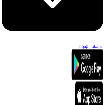
help@hnak.com