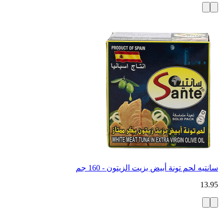
سانتيه لحم تونة أبيض بزيت الزيتون - 160 جم
13.95