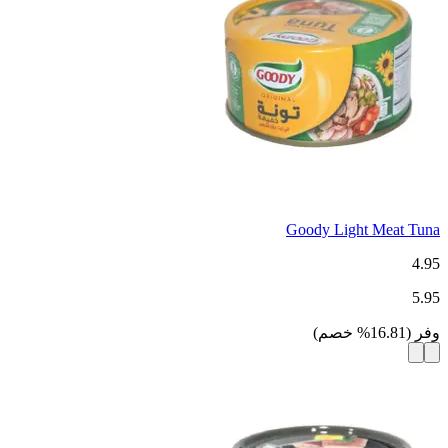
Goody Light Meat Tuna
4.95
5.95
وفر
(
16.81
%
خصم
)