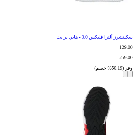
سكيتشرز ألترا فليكس 3.0 - هابي برايت
129.00
259.00
وفر
(
50.19
%
خصم
)