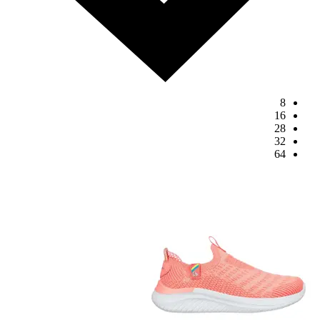
8
16
28
32
64