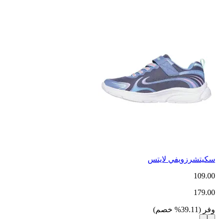
سكيتشرزويفي لايتس
109.00
179.00
وفر
(
39.11
%
خصم
)