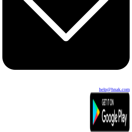
help@hnak.com