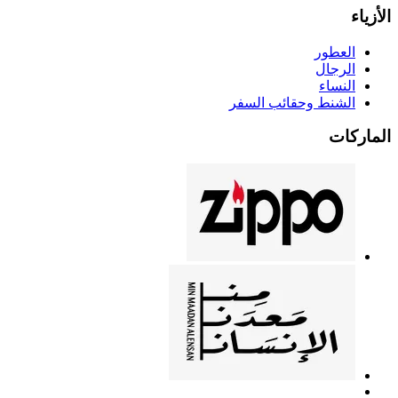
الأزياء
العطور
الرجال
النساء
الشنط وحقائب السفر
الماركات