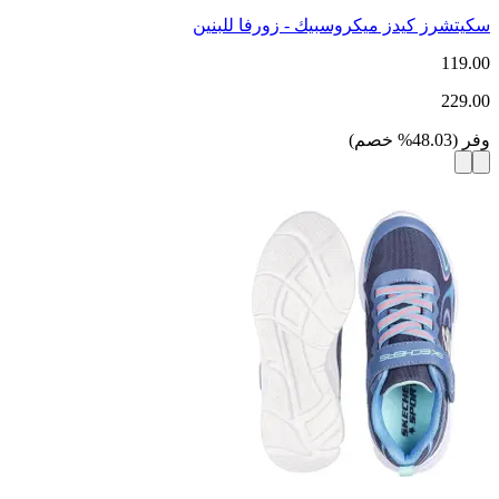
سكيتشرز كيدز ميكروسبيك - زورفا للبنين
119.00
229.00
وفر
(
48.03
%
خصم
)