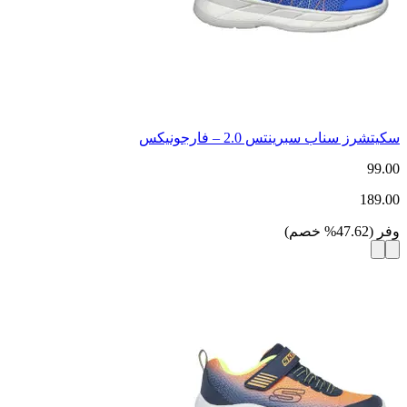
سكيتشرز سناب سبرينتس 2.0 – فارجونيكس
99.00
189.00
وفر
(
47.62
%
خصم
)