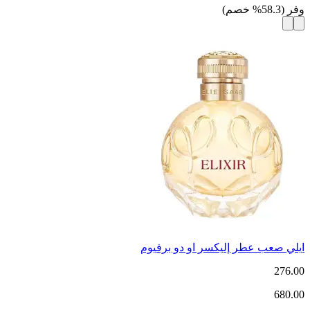
وفر
(
58.3
%
خصم
)
ايلي صعب عطر إليكسر او دو برفيوم
276.00
680.00