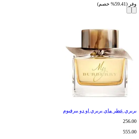
وفر
(
59.41
%
خصم
)
بربري عطر ماي بربري او دو بيرفيوم
256.00
555.00