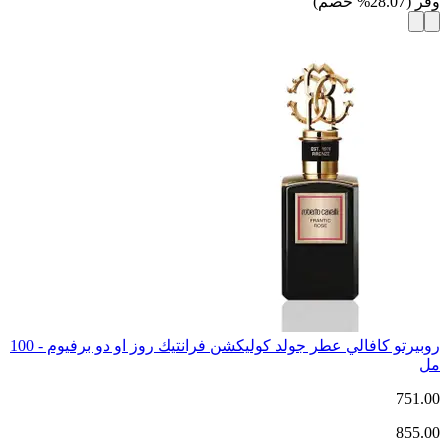
وفر
(
28.07
%
خصم
)
روبيرتو كافالي عطر جولد كوليكشن فرانتيك روز او دو برفيوم - 100
مل
751.00
855.00