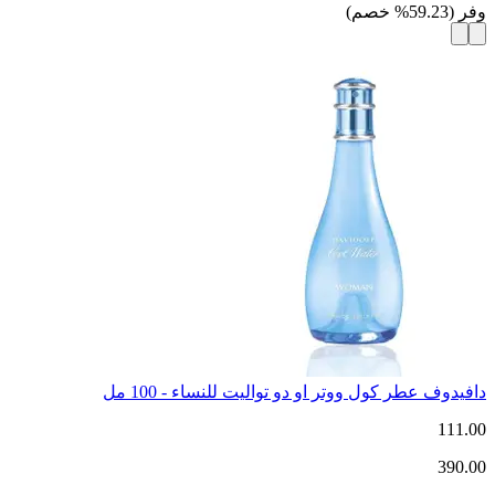
وفر
(
59.23
%
خصم
)
دافيدوف عطر كول ووتر او دو تواليت للنساء - 100 مل
111.00
390.00