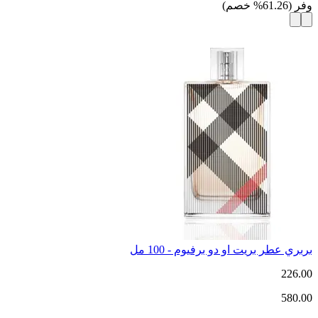
وفر
(
61.26
%
خصم
)
بربري عطر بريت او دو برفيوم - 100 مل
226.00
580.00