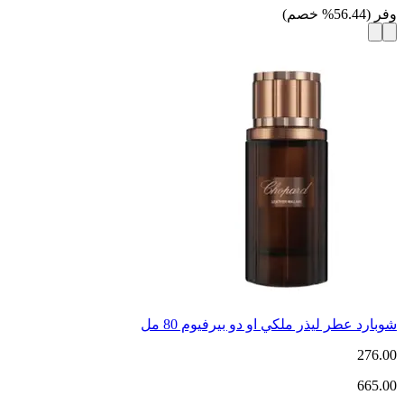
وفر
(
56.44
%
خصم
)
شوبارد عطر ليذر ملكي او دو بيرفيوم 80 مل
276.00
665.00