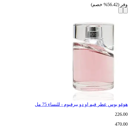
وفر
(
56.42
%
خصم
)
هوغو بوس عطر فيم او دو بيرفيوم - للنساء 75 مل
226.00
470.00