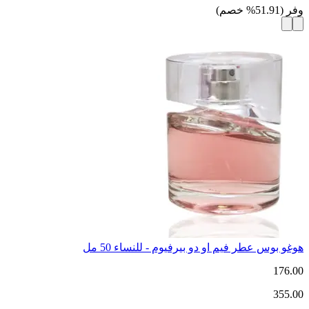
وفر
(
51.91
%
خصم
)
هوغو بوس عطر فيم او دو بيرفيوم - للنساء 50 مل
176.00
355.00