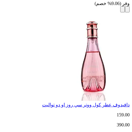
وفر
(
9.06
%
خصم
)
دافيدوف عطر كول ووتر سي روز او دو تواليت
159.00
390.00