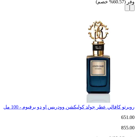
وفر
(
60.57
%
خصم
)
روبرتو كافالي عطر جولد كوليكشن وودريس او دو برفيوم - 100 مل
651.00
855.00