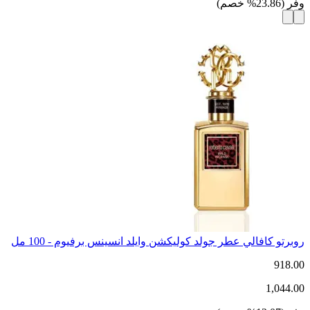
وفر
(
23.86
%
خصم
)
روبرتو كافالي عطر جولد كوليكشن وايلد انسينس برفيوم - 100 مل
918.00
1,044.00