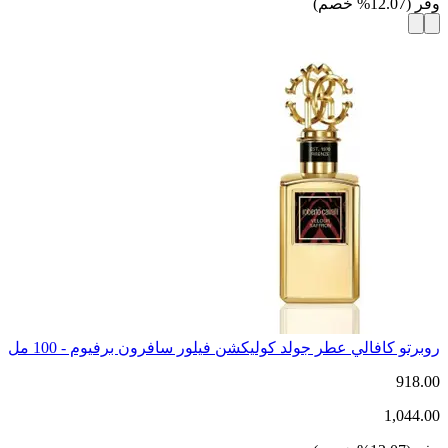
وفر
(
12.07
%
خصم
)
روبرتو كافالي عطر جولد كوليكشن فيلور سافرون برفيوم - 100 مل
918.00
1,044.00