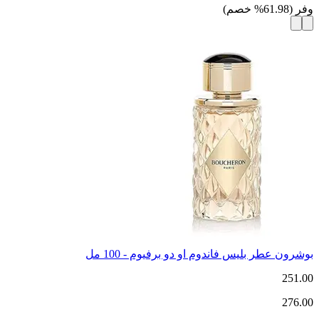
وفر
(
61.98
%
خصم
)
بوشرون عطر بليس فاندوم او دو برفيوم - 100 مل
251.00
276.00