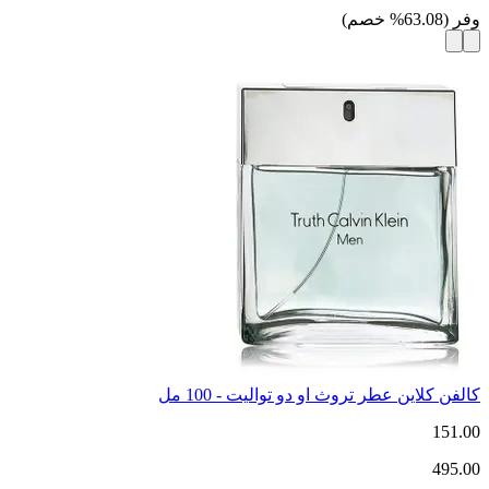
وفر
(
63.08
%
خصم
)
كالفن كلاين عطر تروث او دو تواليت - 100 مل
151.00
495.00