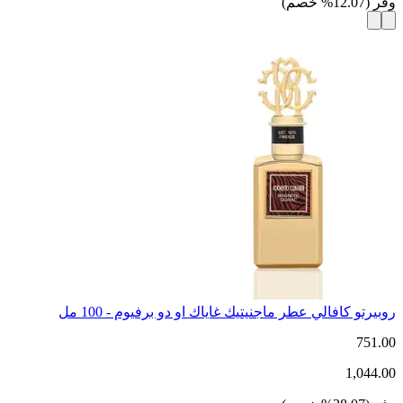
وفر
(
12.07
%
خصم
)
روبيرتو كافالي عطر ماجنيتيك غاياك او دو برفيوم - 100 مل
751.00
1,044.00