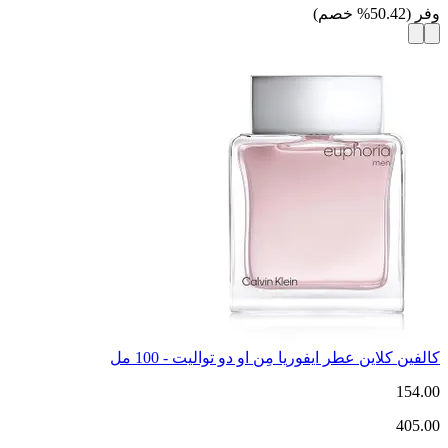
وفر
(
50.42
%
خصم
)
كالفين كلاين عطر ايفوريا مِن او دو تواليت - 100 مل
154.00
405.00