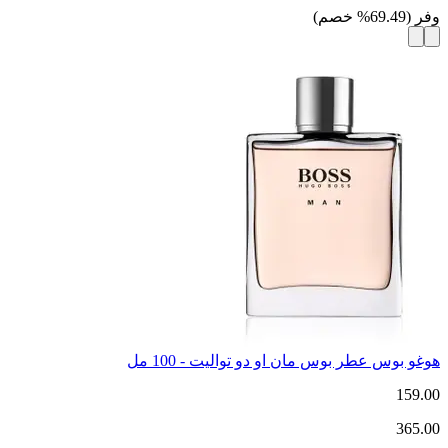
وفر
(
69.49
%
خصم
)
هوغو بوس عطر بوس مان او دو تواليت - 100 مل
159.00
365.00