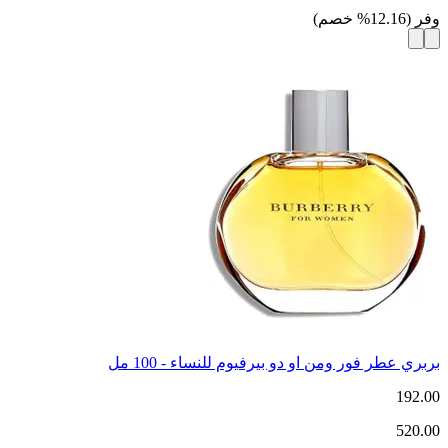
وفر
(
12.16
%
خصم
)
بربري عطر فور ومن او دو بيرفيوم للنساء - 100 مل
192.00
520.00