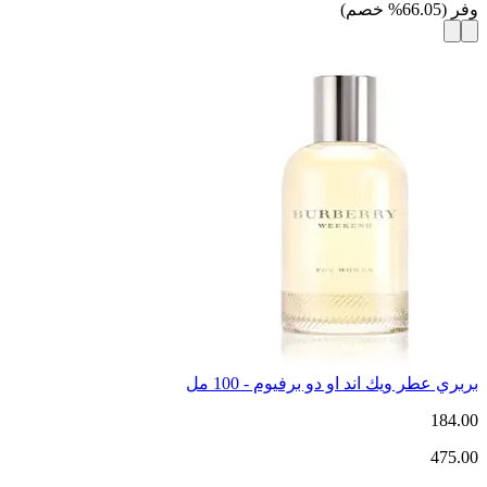
وفر
(
66.05
%
خصم
)
بربري عطر ويك اند او دو برفيوم - 100 مل
184.00
475.00