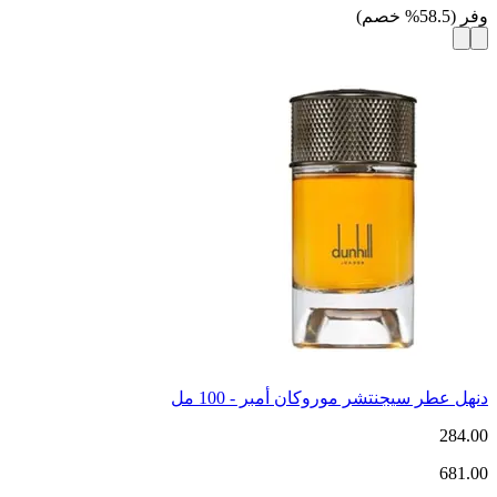
وفر
(
58.5
%
خصم
)
دنهل عطر سيجنتشر موروكان أمبر - 100 مل
284.00
681.00