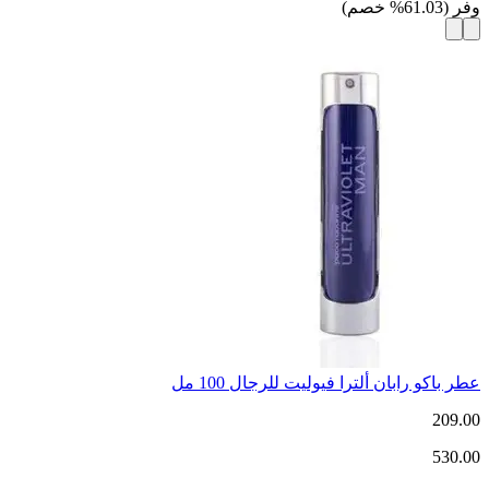
وفر
(
61.03
%
خصم
)
عطر باكو رابان ألترا فيوليت للرجال 100 مل
209.00
530.00