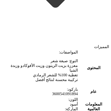
المميزات
المواصفات:
النوع: صبغة شعر
معززة بزيت الزيتون وزيت الأفوكادو وزبدة
المحتوى
الشيا
تغطية 100% للشعر الرمادي
تركيبة محسنة لنتائج أفضل
باركود:
عام
3600541091894
اللون:
المعلومات
أسود
العالمية
الماركة: