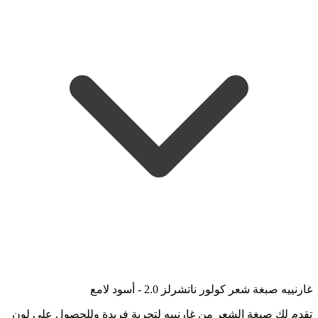
غارنييه صبغة شعر كولور ناتشرلز 2.0 - أسود لامع
تقدم لك صبغة الشعر من غارنييه لتجربة فريدة وللحصول على لون