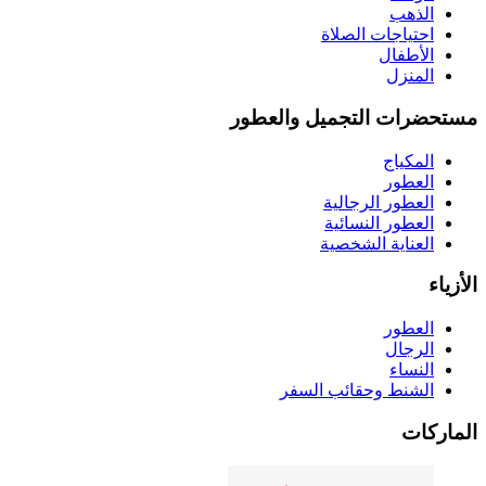
الذهب
احتياجات الصلاة
الأطفال
المنزل
مستحضرات التجميل والعطور
المكياج
العطور
العطور الرجالية
العطور النسائية
العناية الشخصية
الأزياء
العطور
الرجال
النساء
الشنط وحقائب السفر
الماركات