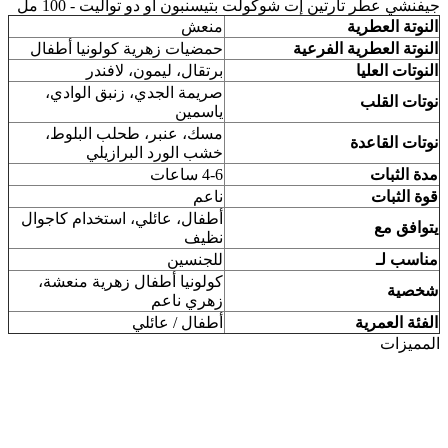
جيفنشي عطر تارتين إت شوكولت بتيسنبون او دو تواليت - 100 مل
النوتة العطرية
منعش
النوتة العطرية الفرعية
حمضيات زهرية كولونيا أطفال
النوتات العليا
برتقال، ليمون، لافندر
صريمة الجدي، زنبق الوادي،
نوتات القلب
ياسمين
مسك، عنبر، طحلب البلوط،
نوتات القاعدة
خشب الورد البرازيلي
مدة الثبات
4-6 ساعات
قوة الثبات
ناعم
أطفال، عائلي، استخدام كاجوال
يتوافق مع
نظيف
مناسب لـ
للجنسين
كولونيا أطفال زهرية منعشة،
شخصية
زهري ناعم
الفئة العمرية
أطفال / عائلي
المميزات