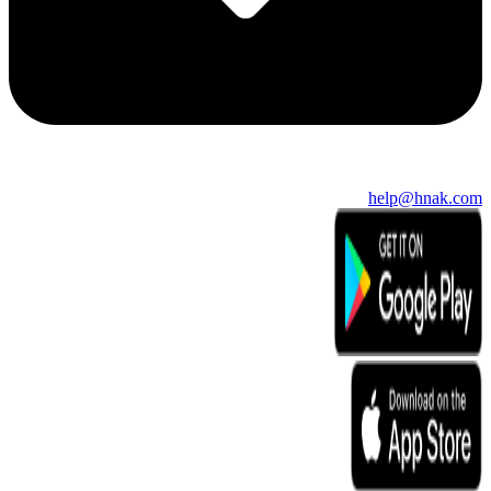
help@hnak.com