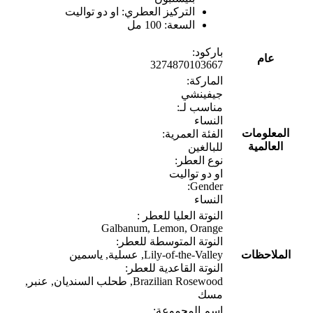
التركيز العطري: او دو تواليت
السعة: 100 مل
باركود:
عام
3274870103667
الماركة:
جيفينشي
مناسب لـ:
النساء
المعلومات
الفئة العمرية:
العالمية
للبالغين
نوع العطر:
او دو تواليت
Gender:
النساء
النوتة العليا للعطر :
Galbanum, Lemon, Orange
النوتة المتوسطة للعطر:
الملاحظات
Lily-of-the-Valley, عسلية, ياسمين
النوتة القاعدية للعطر:
Brazilian Rosewood, طحلب السنديان, عنبر,
مسك
اسم المجموعة: