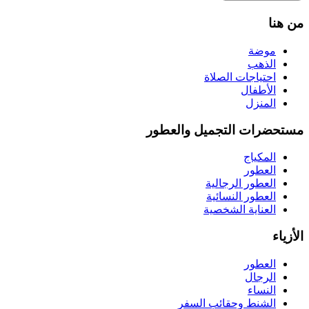
من هنا
موضة
الذهب
احتياجات الصلاة
الأطفال
المنزل
مستحضرات التجميل والعطور
المكياج
العطور
العطور الرجالية
العطور النسائية
العناية الشخصية
الأزياء
العطور
الرجال
النساء
الشنط وحقائب السفر