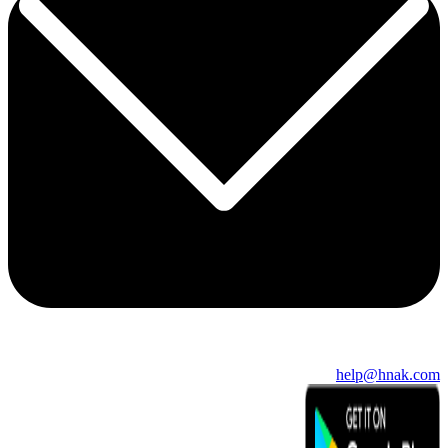
help@hnak.com