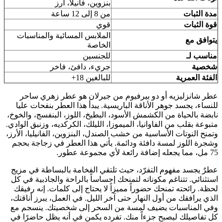
بنزوين، فانيلا، أرز
مدة الثبات
من 8 إلى 12 ساعة
قوة الثبات
قوي
الملابس المسائية والمناسبات
يتوافق مع
الخاصة
مناسب لـ
للجنسين
شخصية
جريء، دافئ، فاخر
الفئة العمرية
للبالغين 18+
عطر شانزليزيه أو دو بيرفيوم من جيرلان هو عطر زهري ساحر
للنساء، يجسد جوهر الأناقة الباريسية. يبدأ هذا العطر بنفحات عليا
نابضة بالحياة من الكشمش الأسود، البطيخ، اللوز، البنفسج، والخوخ،
متبوعة بقلب من الفاوانيا، الميموزا، الليلك، الكركديه، وزنبق الوادي.
وتمنح النوتات الأساسية من خشب الصندل، البنزوين، الفانيليا، الأرز،
وشجرة اللوز لمسة دافئة ودائمة. يأتي هذا العطر في زجاجة بحجم
75 مل، مما يجعله إضافة رائعة لأي مجموعة عطور.
عطرٌ يجسد مفهوم التفرّد، حيث تلتقي الفخامة بالبساطة في مزيج
استثنائي. تتناغم مكوناته لتمنحك إحساساً بالراحة والجاذبية في كل
لحظة. رائحته تمنحك حضوراً مميزاً لا يحتاج إلى كلمات. إنه رفيقك
الذي يرافقك من أول النهار حتى آخر الليل. في العمل، يبرز أناقتك،
وفي المناسبات يضيف لمسة من السحر إلى شخصيتك. ينسجم مع
كل تفاصيلك ليصبح جزءاً منك. تفرده يكمن في أنه يظل حاضرًا في