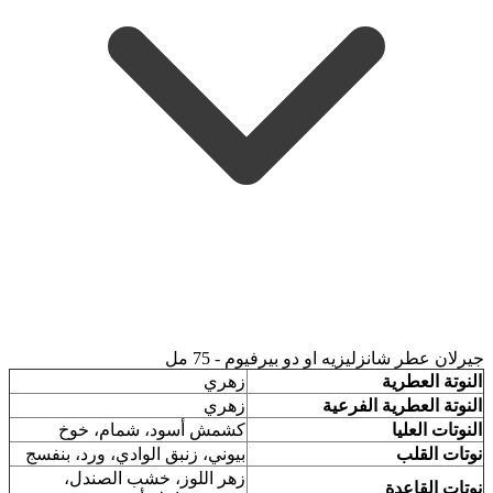
جيرلان عطر شانزليزيه او دو بيرفيوم - 75 مل
النوتة العطرية
زهري
النوتة العطرية الفرعية
زهري
النوتات العليا
كشمش أسود، شمام، خوخ
نوتات القلب
بيوني، زنبق الوادي، ورد، بنفسج
زهر اللوز، خشب الصندل،
نوتات القاعدة