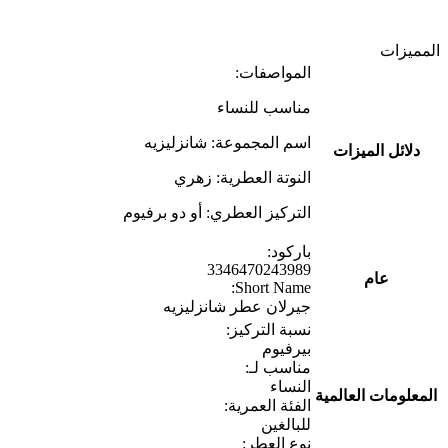
المميزات
المواصفات:
مناسب للنساء
اسم المجموعة: شانزليزيه
دلائل الميزات
النوتة العطرية: زهري
التركيز العطري: أو دو برفيوم
باركود:
3346470243989
عام
Short Name:
جيرلان عطر شانزليزيه
نسبة التركيز:
بيرفيوم
مناسب لـ:
النساء
المعلومات العالمية
الفئة العمرية:
للبالغين
نوع العطر: