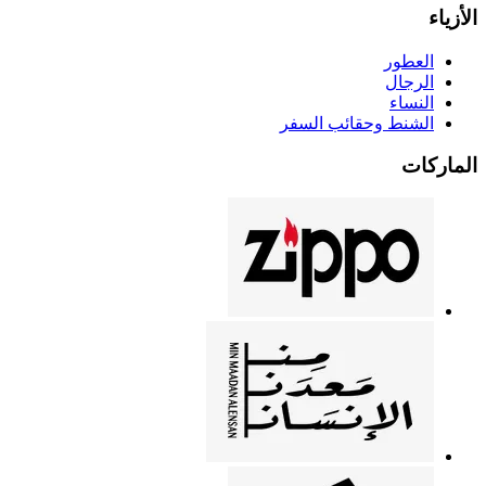
الأزياء
العطور
الرجال
النساء
الشنط وحقائب السفر
الماركات