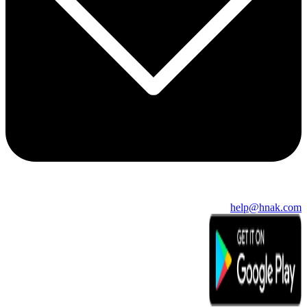
help@hnak.com