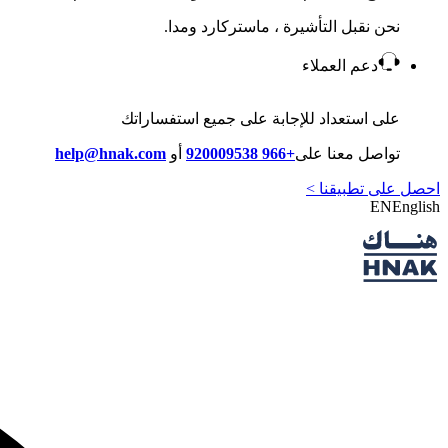
نحن نقبل التأشيرة ، ماستركارد ومدا.
دعم العملاء
على استعداد للإجابة على جميع استفساراتك
تواصل معنا على
+966 920009538
أو
help@hnak.com
احصل على تطبيقنا >
EN
English