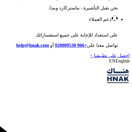
نحن نقبل التأشيرة ، ماستركارد ومدا.
دعم العملاء
على استعداد للإجابة على جميع استفساراتك
تواصل معنا على
+966 920009538
أو
help@hnak.com
احصل على تطبيقنا >
EN
English