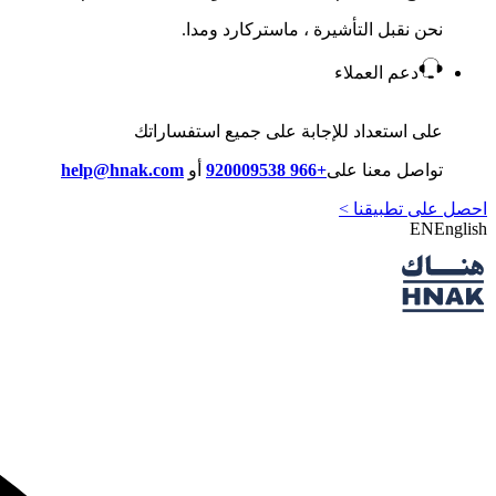
نحن نقبل التأشيرة ، ماستركارد ومدا.
دعم العملاء
على استعداد للإجابة على جميع استفساراتك
تواصل معنا على
+966 920009538
أو
help@hnak.com
احصل على تطبيقنا >
EN
English