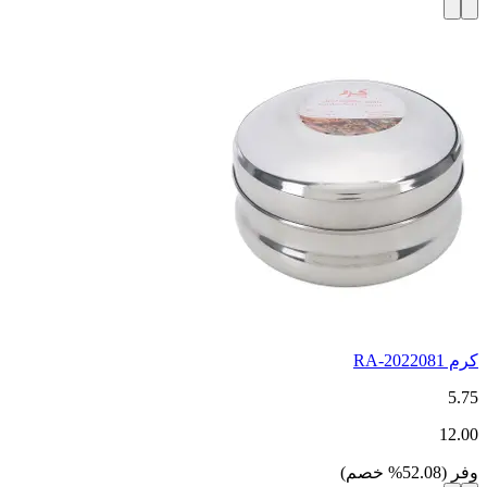
كرم RA-2022081
5.75
12.00
وفر
(
52.08
%
خصم
)