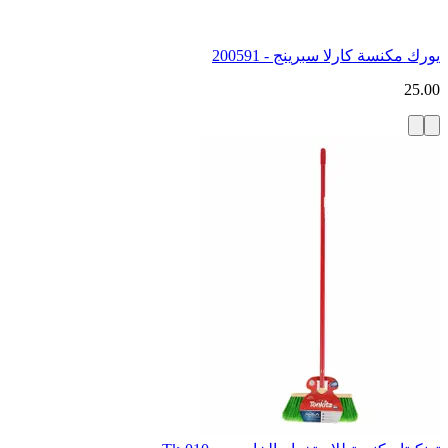
يورك مكنسة كارلا سبرينج - 200591
25.00