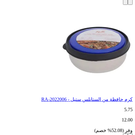
كرم حافظة من الستانلس ستيل - RA-2022006
5.75
12.00
وفر
(
52.08
%
خصم
)