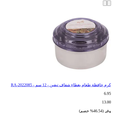
كرم حافظة طعام بغطاء شفاف تيفين - 12 سم - RA-2022085
6.95
13.00
وفر
(
46.54
%
خصم
)