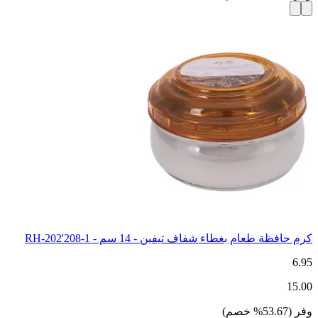
كرم حافظة طعام بغطاء شفاف تيفين - 14 سم - RH-202'208-1
6.95
15.00
وفر
(
53.67
%
خصم
)