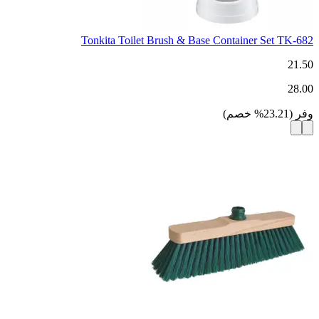
Tonkita Toilet Brush & Base Container Set TK-682
21.50
28.00
وفر
(
23.21
%
خصم
)