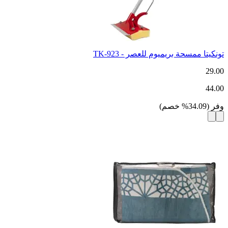
تونكيتا ممسحة بريميوم للعصر - TK-923
29.00
44.00
وفر
(
34.09
%
خصم
)