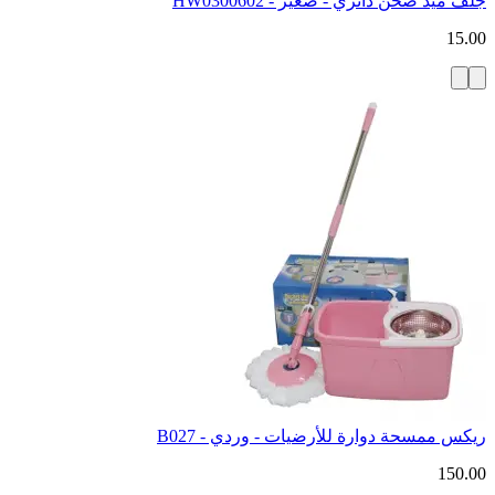
جلف ميد صحن دائري - صغير - HW0300602
15.00
ريكس ممسحة دوارة للأرضيات - وردي - B027
150.00