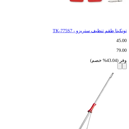
تونكيتا طقم تنظيف ستريزو - TK-775S7
45.00
79.00
وفر
(
43.04
%
خصم
)