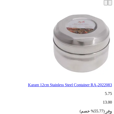
Karam 12cm Stainless Steel Container RA-2022083
5.75
13.00
وفر
(
55.77
%
خصم
)