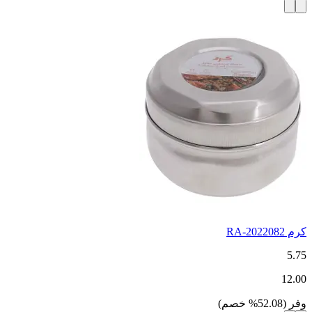
كرم RA-2022082
5.75
12.00
وفر
(
52.08
%
خصم
)