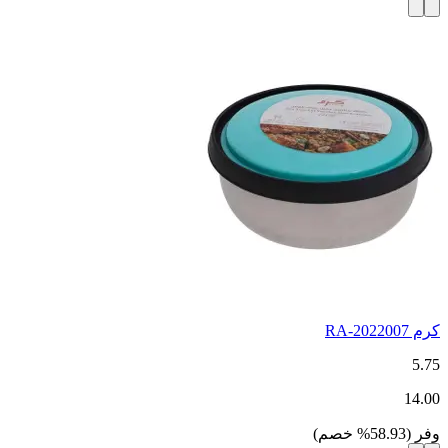
كرم RA-2022007
5.75
14.00
وفر
(
58.93
%
خصم
)