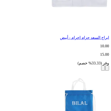
ابراج السعد حزام احرام - أبيض
10.00
15.00
وفر
(
33.33
%
خصم
)