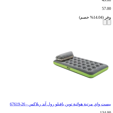
57.00
وفر
(
14.04
%
خصم
)
بيست واي مرتبة هوائية توين بافيلو رول آند ريلاكس - 26-67619
134.00