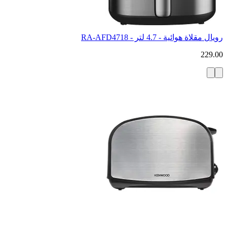
رويال مقلاة هوائية - 4.7 لتر - RA-AFD4718
229.00