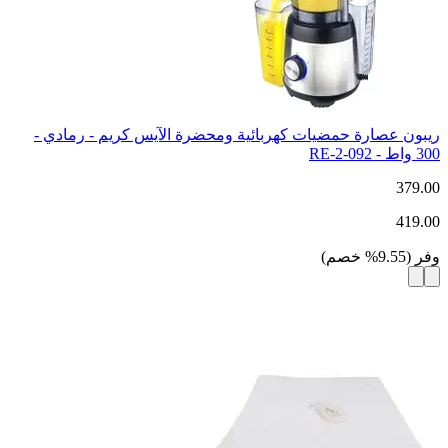
ريبون عصارة حمضيات كهربائية ومحضرة الآيس كريم - رمادي -
300 واط - RE-2-092
379.00
419.00
وفر
(
9.55
%
خصم
)