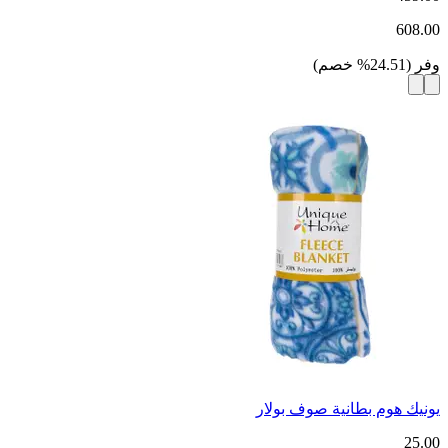
608.00
وفر
(
24.51
%
خصم
)
يونيك هوم بطانية صوف بولار
25.00