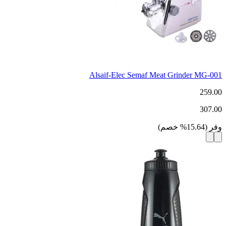
Alsaif-Elec Semaf Meat Grinder MG-001
259.00
307.00
وفر
(
15.64
%
خصم
)