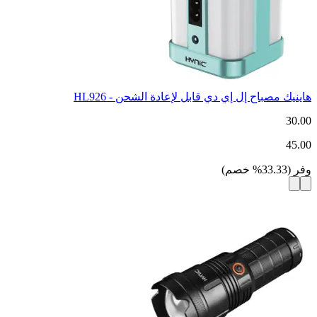
هاينيك مصباح إل إي دي قابل لإعادة الشحن - HL926
30.00
45.00
وفر
(
33.33
%
خصم
)