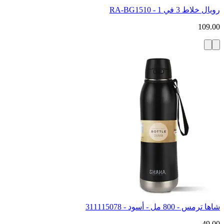
رويال خلاط 3 في 1 - RA-BG1510
109.00
شاها ترمس - 800 مل - أسود - 311115078
49.00