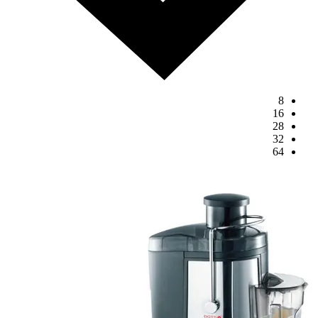
8
16
28
32
64