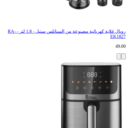
رويال غلاية كهربائية مصنوعة من الستانلس ستيل - 1.8 لتر - RA-
EK1827
49.00