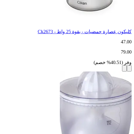
كليكون عصارة حمضيات - بقوة 25 واط - Ck2673
47.00
79.00
وفر
(
40.51
%
خصم
)