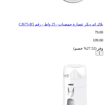
بلاك اند ديكر عصارة حمضيات - 25 واط - رقم CJ675-B5
79.00
109.00
وفر
(
27.52
%
خصم
)