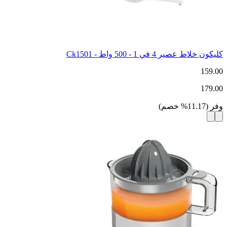
كليكون خلاط عصير 4 في 1 - 500 واط - Ck1501
159.00
179.00
وفر
(
11.17
%
خصم
)