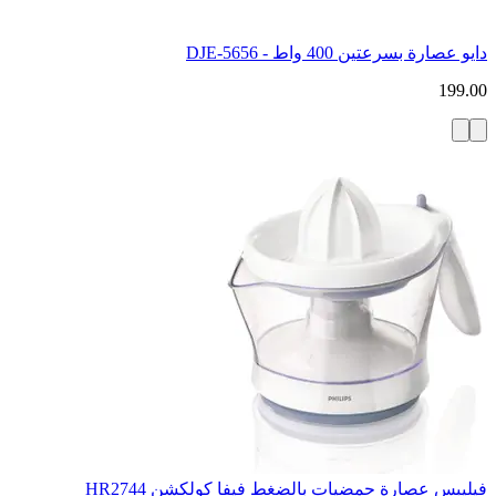
دايو عصارة بسرعتين 400 واط - DJE-5656
199.00
فيليبس عصارة حمضيات بالضغط فيفا كولكشن HR2744