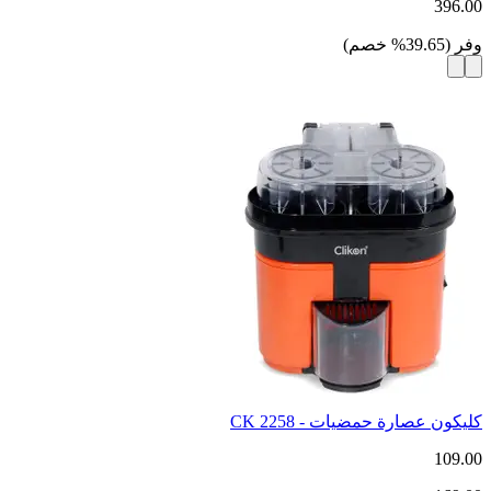
396.00
وفر
(
39.65
%
خصم
)
كليكون عصارة حمضيات - CK 2258
109.00