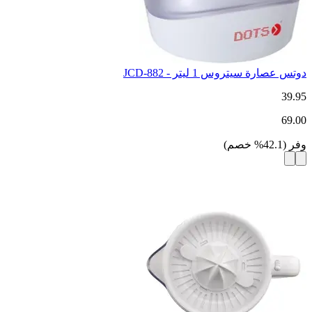
دوتس عصارة سيتروس 1 ليتر - JCD-882
39.95
69.00
وفر
(
42.1
%
خصم
)