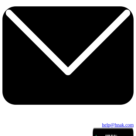
help@hnak.com