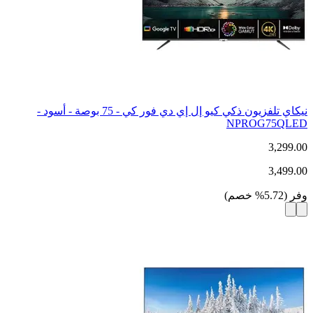
نيكاي تلفزيون ذكي كيو إل إي دي فور كي - 75 بوصة - أسود -
NPROG75QLED
3,299.00
3,499.00
وفر
(
5.72
%
خصم
)