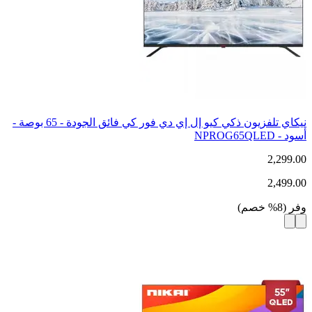
نيكاي تلفزيون ذكي كيو إل إي دي فور كي فائق الجودة - 65 بوصة -
أسود - NPROG65QLED
2,299.00
2,499.00
وفر
(
8
%
خصم
)