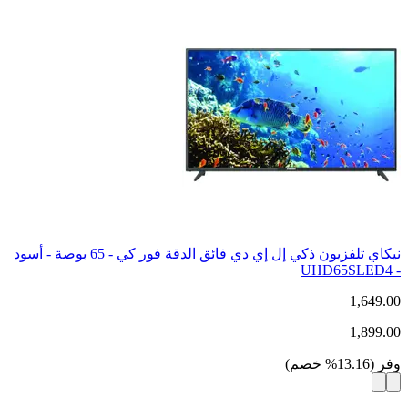
نيكاي تلفزيون ذكي إل إي دي فائق الدقة فور كي - 65 بوصة - أسود
- UHD65SLED4
1,649.00
1,899.00
وفر
(
13.16
%
خصم
)