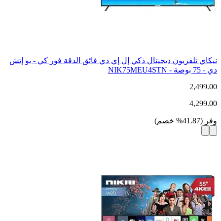
نيكاي تلفزيون ديجيتال ذكي إل إي دي فائق الدقة فور كي - يو إتش
دي - 75 بوصة - NIK75MEU4STN
2,499.00
4,299.00
وفر
(
41.87
%
خصم
)