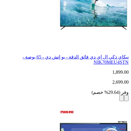
نيكاي ذكي إل إي دي فائق الدقة - يو إتش دي - 65 بوصة -
NIK70MEU4STN
1,899.00
2,699.00
وفر
(
29.64
%
خصم
)