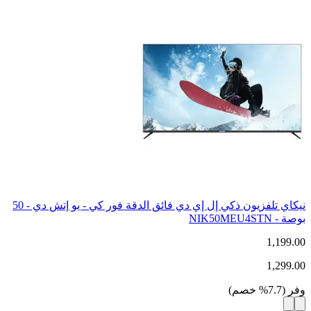
نيكاي تلفزيون ذكي إل إي دي فائق الدقة فور كي - يو إتش دي - 50
بوصة - NIK50MEU4STN
1,199.00
1,299.00
وفر
(
7.7
%
خصم
)