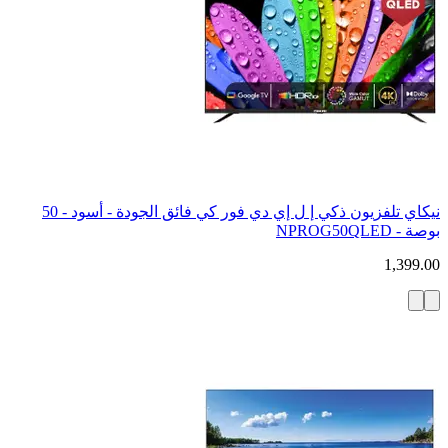
نيكاي تلفزيون ذكي إ ل إي دي فور كي فائق الجودة - أسود - 50
بوصة - NPROG50QLED
1,399.00