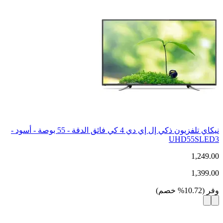
نيكاي تلفزيون ذكي إل إي دي 4 كي فائق الدقة - 55 بوصة - أسود -
UHD55SLED3
1,249.00
1,399.00
وفر
(
10.72
%
خصم
)