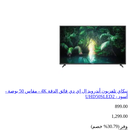
نيكاي تلفزيون أندرويد إل إي دي فائق الدقة 4K - مقاس 50 بوصة -
أسود - UHD50SLED2
899.00
1,299.00
وفر
(
30.79
%
خصم
)