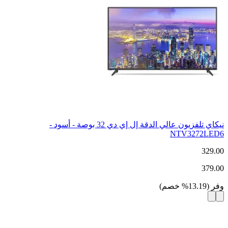
نيكاي تلفزيون عالي الدقة إل إي دي 32 بوصة - أسود -
NTV3272LED6
329.00
379.00
وفر
(
13.19
%
خصم
)