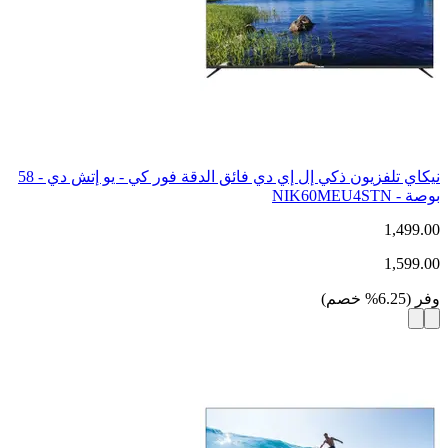
نيكاي تلفزيون ذكي إل إي دي فائق الدقة فور كي - يو إتش دي - 58
بوصة - NIK60MEU4STN
1,499.00
1,599.00
وفر
(
6.25
%
خصم
)