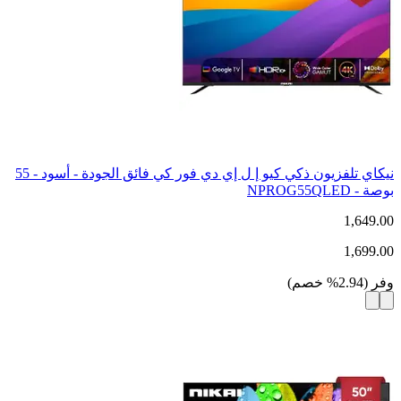
نيكاي تلفزيون ذكي كيو إ ل إي دي فور كي فائق الجودة - أسود - 55
بوصة - NPROG55QLED
1,649.00
1,699.00
وفر
(
2.94
%
خصم
)