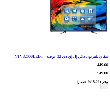
نيكاي تلفزيون ذكي إل إي دي 32- بوصة - NTV3200SLEDT
449.00
549.00
وفر
(
18.21
%
خصم
)