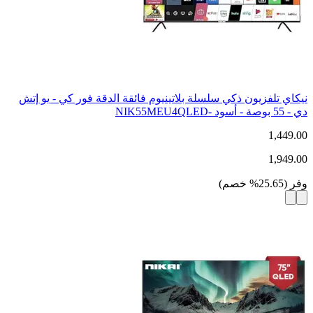
نيكاي تلفزيون ذكي سلسلة بلاتينيوم فائقة الدقة فور كي - يو إتش
دي - 55 بوصة - أسود -NIK55MEU4QLED
1,449.00
1,949.00
وفر
(
25.65
%
خصم
)