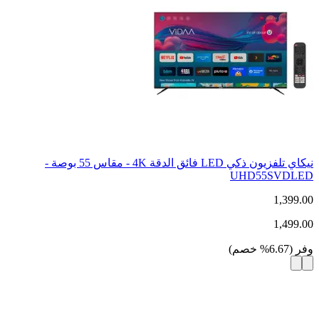
نيكاي تلفزيون ذكي LED فائق الدقة 4K - مقاس 55 بوصة -
UHD55SVDLED
1,399.00
1,499.00
وفر
(
6.67
%
خصم
)