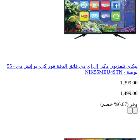
نيكاي تلفزيون ذكي إل إي دي فائق الدقة فور كي- يو إتش دي - 55
بوصة - NIK55MEU4STN
1,399.00
1,499.00
وفر
(
6.67
%
خصم
)