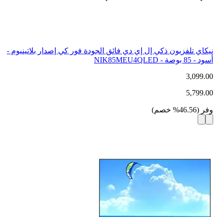
نيكاي تلفزيون ذكي إل إي دي فائق الجودة فور كي إصدار بلاتينيوم -
أسود - 85 بوصة - NIK85MEU4QLED
3,099.00
5,799.00
وفر
(
46.56
%
خصم
)