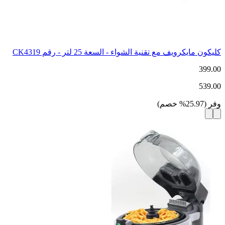
كليكون مايكرويف مع تقنية الشواء - السعة 25 لتر - رقم CK4319
399.00
539.00
وفر
(
25.97
%
خصم
)