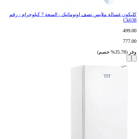
كليكون غسالة ملابس نصف اوتوماتيك - السعة 7 كيلوجرام - رقم
Ck638
499.00
777.00
وفر
(
35.78
%
خصم
)