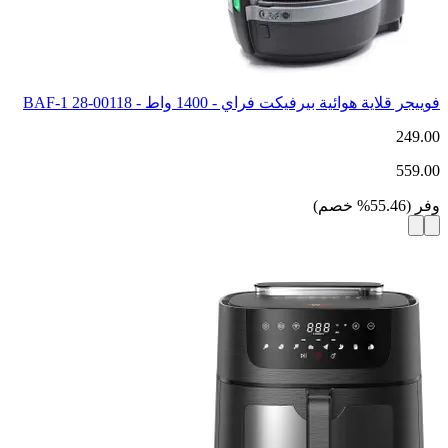
فوييجر قلاية هوائية بيرفيكت فراي - 1400 واط - BAF-1 28-00118
249.00
559.00
وفر
(
55.46
%
خصم
)