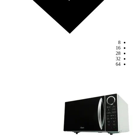
8
16
28
32
64