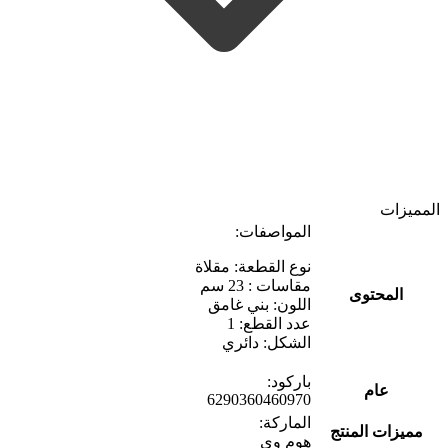
المميزات
المواصفات:
نوع القطعة: مقلاة
مقاسات : 23 سم
المحتوى
اللون: بني غامق
عدد القطع: 1
الشكل: دائري
باركود:
عام
6290360460970
الماركة:
مميزات المنتج
هوم وي