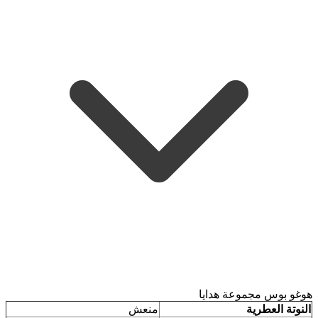
هوغو بوس مجموعة هدايا
النوتة العطرية
منعش