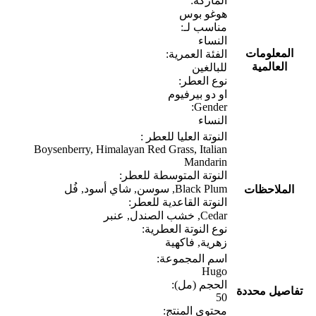
الماركة:
هوغو بوس
مناسب لـ:
النساء
المعلومات
الفئة العمرية:
العالمية
للبالغين
نوع العطر:
او دو بيرفيوم
Gender:
النساء
النوتة العليا للعطر :
Boysenberry, Himalayan Red Grass, Italian
Mandarin
النوتة المتوسطة للعطر:
Black Plum, سوسن, شاي أسود, فُل
الملاحظات
النوتة القاعدية للعطر:
Cedar, خشب الصندل, عنبر
نوع النوتة العطرية:
زهرية, فاكهية
اسم المجموعة:
Hugo
الحجم (مل):
تفاصيل محددة
50
محتوى المنتج: