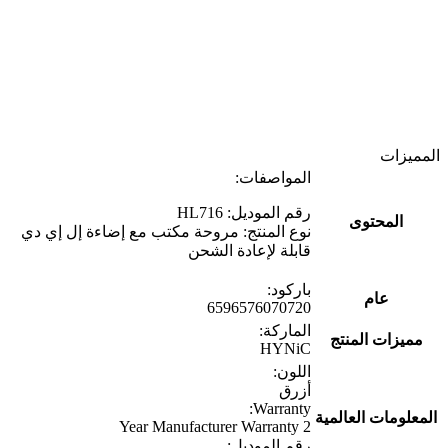
المميزات
المواصفات:
رقم الموديل: HL716
المحتوى
نوع المنتج: مروحة مكتب مع إضاءة إل إي دي
قابلة لإعادة الشحن
باركود:
عام
6596576070720
الماركة:
مميزات المنتج
HYNiC
اللون:
أزرق
Warranty:
المعلومات العالمية
2 Year Manufacturer Warranty
رقم الموديل: