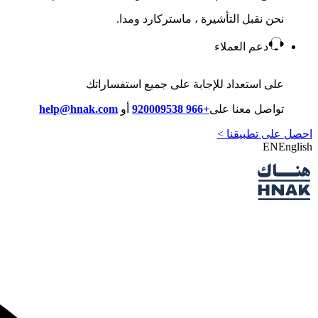
نحن نقبل التأشيرة ، ماستركارد ومدا.
دعم العملاء
على استعداد للإجابة على جميع استفساراتك
تواصل معنا على
+966 920009538
أو
help@hnak.com
احصل على تطبيقنا >
EN
English