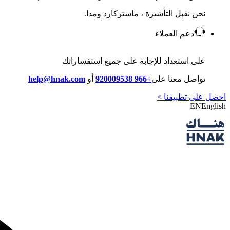
نحن نقبل التأشيرة ، ماستركارد ومدا.
دعم العملاء
على استعداد للإجابة على جميع استفساراتك
تواصل معنا على
+966 920009538
أو
help@hnak.com
احصل على تطبيقنا >
EN
English