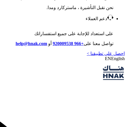
نحن نقبل التأشيرة ، ماستركارد ومدا.
دعم العملاء
على استعداد للإجابة على جميع استفساراتك
تواصل معنا على
+966 920009538
أو
help@hnak.com
احصل على تطبيقنا >
EN
English