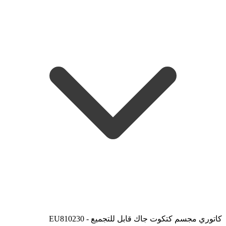
كاتوري مجسم كتكوت جاك قابل للتجميع - EU810230