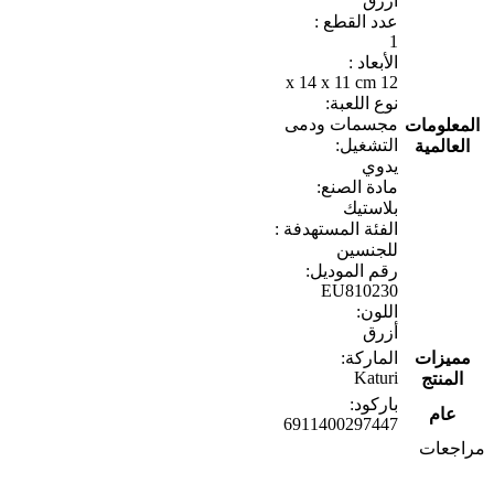
أزرق
عدد القطع :
1
الأبعاد :
12 x 14 x 11 cm
نوع اللعبة:
مجسمات ودمى
المعلومات
التشغيل:
العالمية
يدوي
مادة الصنع:
بلاستيك
الفئة المستهدفة :
للجنسين
رقم الموديل:
EU810230
اللون:
أزرق
مميزات
الماركة:
Katuri
المنتج
باركود:
عام
6911400297447
مراجعات