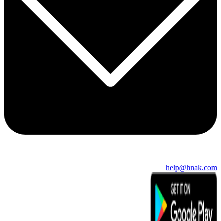
help@hnak.com