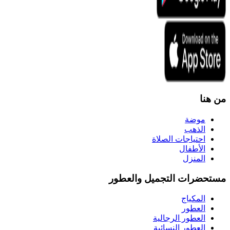
من هنا
موضة
الذهب
احتياجات الصلاة
الأطفال
المنزل
مستحضرات التجميل والعطور
المكياج
العطور
العطور الرجالية
العطور النسائية