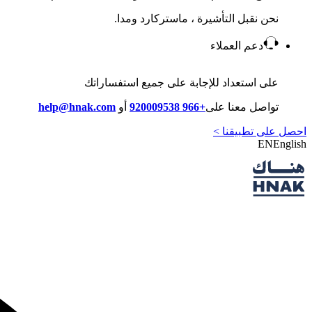
نحن نقبل التأشيرة ، ماستركارد ومدا.
دعم العملاء
على استعداد للإجابة على جميع استفساراتك
تواصل معنا على
+966 920009538
أو
help@hnak.com
احصل على تطبيقنا >
EN
English