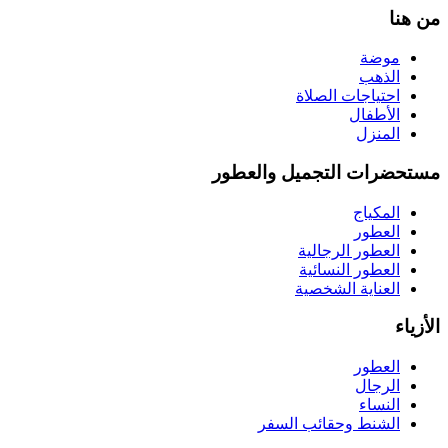
من هنا
موضة
الذهب
احتياجات الصلاة
الأطفال
المنزل
مستحضرات التجميل والعطور
المكياج
العطور
العطور الرجالية
العطور النسائية
العناية الشخصية
الأزياء
العطور
الرجال
النساء
الشنط وحقائب السفر