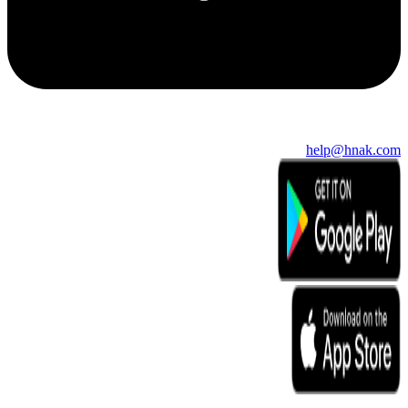
help@hnak.com