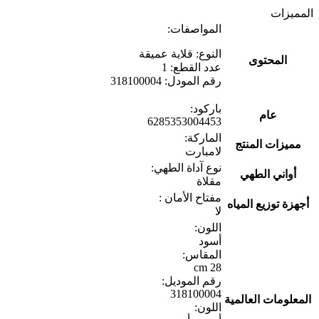
المميزات
المواصفات:
النوع: قلاية عميقة
المحتوى
عدد القطع: 1
رقم المودل: 318100004
باركود:
عام
6285353004453
الماركة:
مميزات المنتج
لامبارت
نوع آداة الطهي:
أواني الطهي
مقلاة
مفتاح الأمان :
أجهزة توزيع المياه
لا
اللون:
أسود
المقاس:
28 cm
رقم الموديل:
318100004
المعلومات العالمية
اللون: