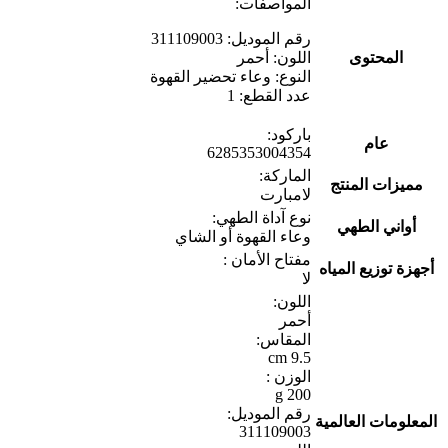
المواصفات:
رقم الموديل: 311109003
المحتوى
اللون: أحمر
النوع: وعاء تحضير القهوة
عدد القطع: 1
باركود:
عام
6285353004354
الماركة:
مميزات المنتج
لامبارت
نوع آداة الطهي:
أواني الطهي
وعاء القهوة أو الشاي
مفتاح الأمان :
أجهزة توزيع المياه
لا
اللون:
أحمر
المقاس:
9.5 cm
الوزن :
200 g
رقم الموديل:
المعلومات العالمية
311109003