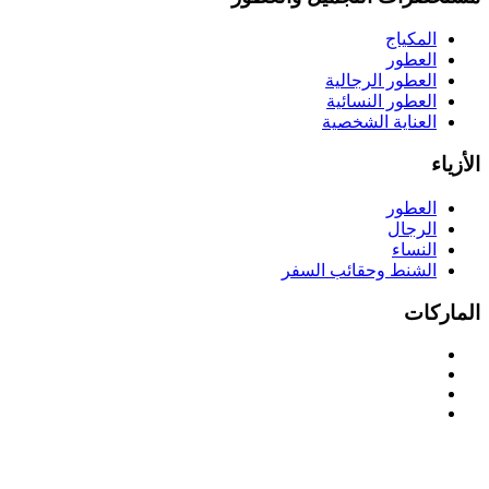
المكياج
العطور
العطور الرجالية
العطور النسائية
العناية الشخصية
الأزياء
العطور
الرجال
النساء
الشنط وحقائب السفر
الماركات