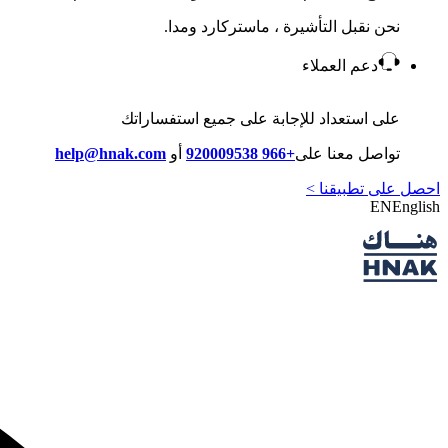
نحن نقبل التأشيرة ، ماستركارد ومدا.
دعم العملاء
على استعداد للإجابة على جميع استفساراتك
تواصل معنا على
+966 920009538
أو
help@hnak.com
احصل على تطبيقنا >
EN
English