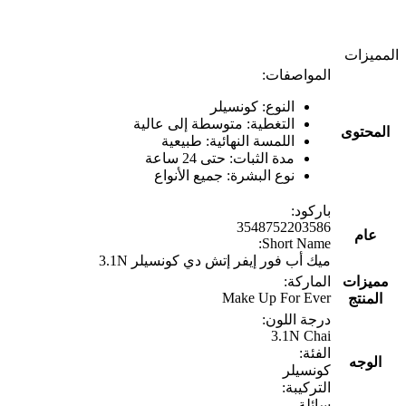
المميزات
المواصفات:
النوع: كونسيلر
التغطية: متوسطة إلى عالية
المحتوى
اللمسة النهائية: طبيعية
مدة الثبات: حتى 24 ساعة
نوع البشرة: جميع الأنواع
باركود:
3548752203586
عام
Short Name:
ميك أب فور إيفر إتش دي كونسيلر 3.1N
مميزات
الماركة:
Make Up For Ever
المنتج
درجة اللون:
3.1N Chai
الفئة:
الوجه
كونسيلر
التركيبة:
سائلة