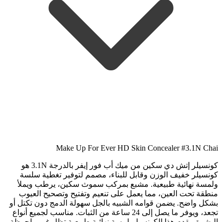
Make Up For Ever HD Skin Concealer #3.1N Chai
كونسيلر إتش دي سكين من ميك أب فور إيفر بالدرجة 3.1N هو
كونسيلر خفيف الوزن وقابل للبناء، مصمم لتوفير تغطية سلسة
ولمسة نهائية طبيعية. مشبع بمركب سموث سكين، يرطب ويملأ
منطقة تحت العين، مما يعمل على تنعيم وتفتيح وتصحيح العيوب
بشكل واضح. يضمن قوامه الشبيه بالجل سهولة الدمج دون تكتل أو
تجعد، ويوفر ما يصل إلى 24 ساعة من الثبات. مناسب لجميع أنواع
البشرة، يقدم هذا الكونسيلر لمسة نهائية طبيعية تظل غير ملحوظة