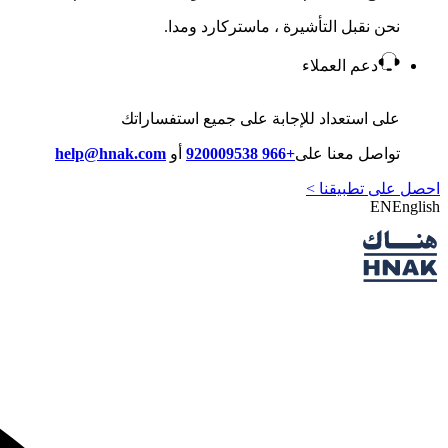
نحن نقبل التأشيرة ، ماستركارد ومدا.
دعم العملاء
على استعداد للإجابة على جميع استفساراتك
تواصل معنا على
+966 920009538
أو
help@hnak.com
احصل على تطبيقنا >
EN
English