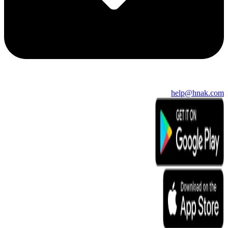
help@hnak.com