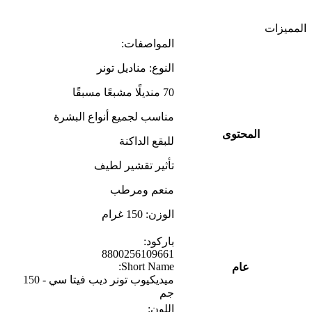
المميزات
المواصفات:
النوع: مناديل تونر
70 منديلًا مشبعًا مسبقًا
مناسب لجميع أنواع البشرة
المحتوى
للبقع الداكنة
تأثير تقشير لطيف
منعم ومرطب
الوزن: 150 غرام
باركود:
8800256109661
Short Name:
عام
ميديكيوب تونر ديب فيتا سي - 150
جم
اللون: