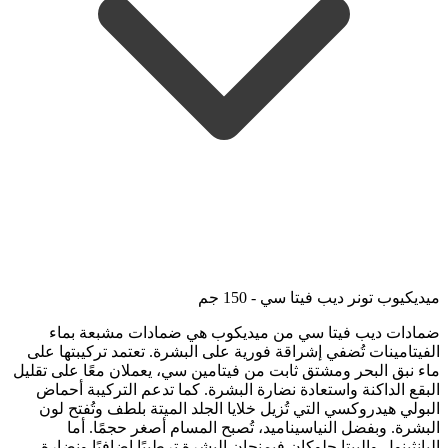
ميديكيوب تونر ديب فيتا سي - 150 جم
ضمادات ديب فيتا سي من ميديكوب هي ضمادات مشبعة بماء
الفيتامينات تُضفي إشراقة فورية على البشرة. تعتمد تركيبتها على
ماء نبق البحر ومشتق ثابت من فيتامين سي، يعملان معًا على تقليل
البقع الداكنة واستعادة نضارة البشرة. كما تدعم التركيبة أحماض
البولي هيدروكسي التي تُزيل خلايا الجلد الميتة بلطف وتُفتح لون
البشرة. وبفضل النياسيناميد، تُصبح المسام أصغر حجمًا. أما
البانثينول والبيتا جلوكان فيمنحان البشرة ترطيبًا إضافيًا ونضارة.