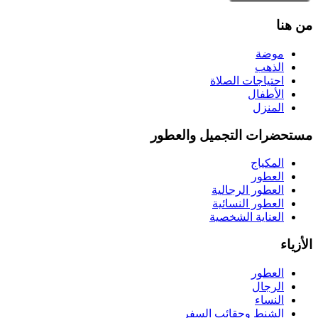
من هنا
موضة
الذهب
احتياجات الصلاة
الأطفال
المنزل
مستحضرات التجميل والعطور
المكياج
العطور
العطور الرجالية
العطور النسائية
العناية الشخصية
الأزياء
العطور
الرجال
النساء
الشنط وحقائب السفر