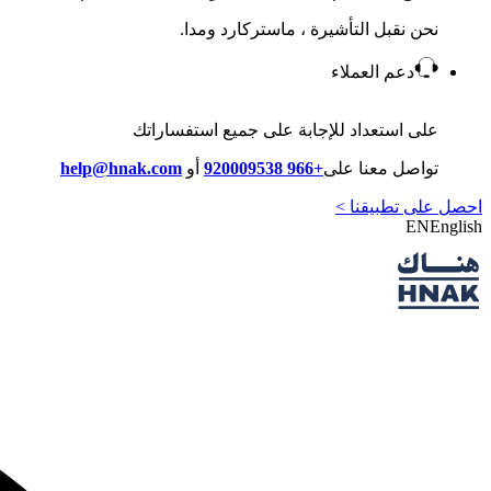
نحن نقبل التأشيرة ، ماستركارد ومدا.
دعم العملاء
على استعداد للإجابة على جميع استفساراتك
تواصل معنا على
+966 920009538
أو
help@hnak.com
احصل على تطبيقنا >
EN
English