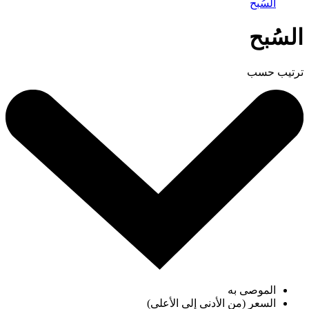
السُبح
السُبح
ترتيب حسب
الموصى به
السعر (من الأدنى إلى الأعلى)