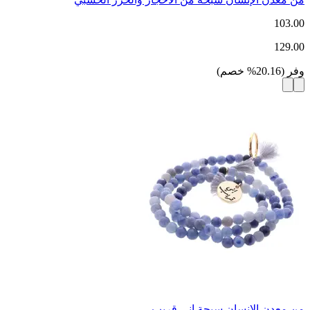
103.00
129.00
وفر
(
20.16
%
خصم
)
من معدن الإنسان سبحة إني قريب