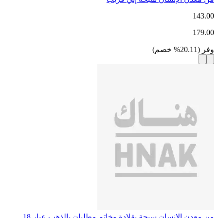
143.00
179.00
وفر
(
20.11
%
خصم
)
من معدن الإنسان سبحة بقلادة وخاتم مطليان بالذهب عيار 18