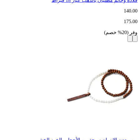
قلادة وخاتم مطليان بالذهب عيار 18 قيراط
140.00
175.00
وفر
(
20
%
خصم
)
من معدن الإنسان سبحة من الأحجار والخرز الخشبي