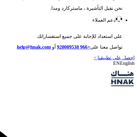
نحن نقبل التأشيرة ، ماستركارد ومدا.
دعم العملاء
على استعداد للإجابة على جميع استفساراتك
تواصل معنا على
+966 920009538
أو
help@hnak.com
احصل على تطبيقنا >
EN
English