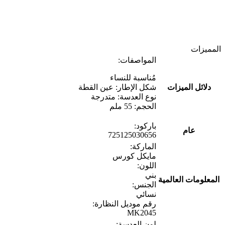
المميزات
المواصفات:
مُناسبة للنساء
دلائل الميزات
شكل الإطار: عين القطة
نوع العدسة: متدرجة
الحجم: 55 ملم
باركود:
عام
725125030656
الماركة:
مايكل كورس
اللون:
بني
المعلومات العالمية
الجنس:
نسائي
رقم موديل النظارة:
MK2045
لون العدسة: