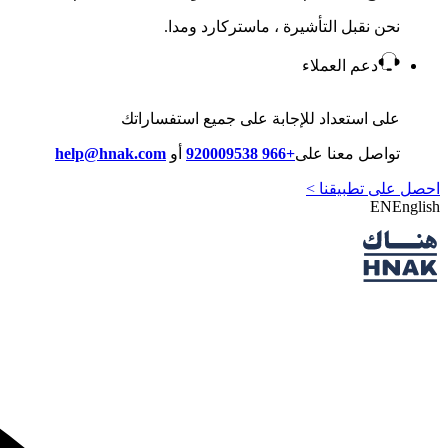
نحن نقبل التأشيرة ، ماستركارد ومدا.
دعم العملاء
على استعداد للإجابة على جميع استفساراتك
تواصل معنا على
+966 920009538
أو
help@hnak.com
احصل على تطبيقنا >
EN
English